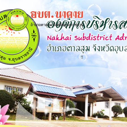
×
close
หน้า
หลัก
ข้อมูล
พื้น
ฐาน
บุคลากร
แผน
ยุทธศาสตร์
ข่าวสาร
กิจการ
สภา