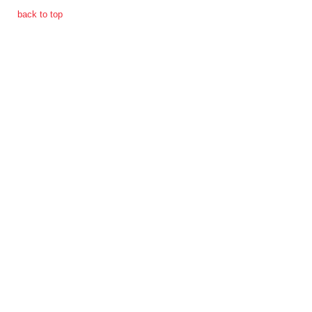
การ
back to top
ดำเนิน
การ
เพื่อ
ป้องกัน
การ
ทุจริต
มาตรการ
ภายใน
ป้องกัน
การ
ทุจริต
การ
ส่ง
เสริม
ความ