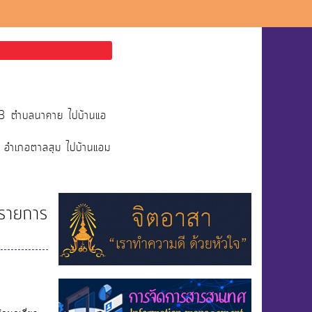
่13 ตำบลนาคาย ไปบ้านแอ
ย อำเภอตาลสุม ไปบ้านแอม
ีรายการ