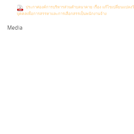
การ
ประกาศองค์การบริหารส่วนตำบลนาคาย เรื่อง แก้ไขเปลี่ยนแปลงวั
(0 Downl
บุคคลเพื่อการสรรหาและการเลือกสรรเป็นพนักงานจ้าง
ให้
บริการ
Media
แผนการ
ใช้
จ่าย
งบ
ประมาณ
ประจำ
ปี
การ
บริหาร
และ
พัฒนา
ทรัพยากร