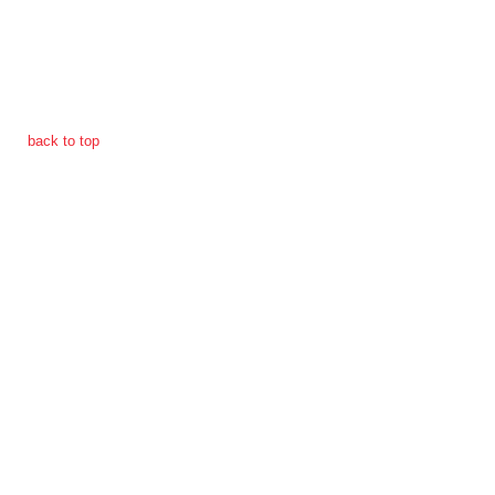
การ
ดำเนิน
การ
เพื่อ
ป้องกัน
back to top
การ
ทุจริต
มาตรการ
ภายใน
ป้องกัน
การ
ทุจริต
การ
ส่ง
เสริม
ความ