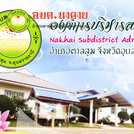
×
close
หน้า
หลัก
ข้อมูล
พื้น
ฐาน
บุคลากร
แผน
ยุทธศาสตร์
ข่าวสาร
กิจการ
สภา