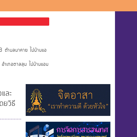
่13 ตำบลนาคาย ไปบ้านแอ
ย อำเภอตาลสุม ไปบ้านแอม
อและ
ดยวิธี