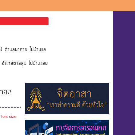
่13 ตำบลนาคาย ไปบ้านแอ
ย อำเภอตาลสุม ไปบ้านแอม
ตกลง
 font size