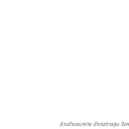
การ
ให้
บริการ
แผนการ
ใช้
จ่าย
งบ
ประมาณ
ประจำ
ปี
การ
บริหาร
และ
พัฒนา
ส่วนตำบลนาคาย อำเภอตาลสุม จัง
ทรัพยากร