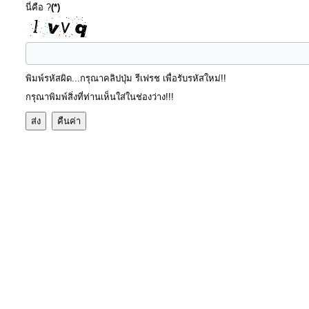
นี่คือ ?
(*)
โปร่งใส
ท้อง
ถิ่น
พิมพ์รหัสผิด...กรุณาคลิปปุ่ม รีเฟรช เพื่อรับรหัสใหม่!!
ของ
กรุณาพิมพ์สิ่งที่ท่านเห็นใส่ในช่องว่าง!!!
เรา
ข้อมูล
การ
ติดต่อ