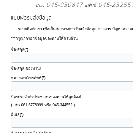
บุคคล
การ
แบบฟอร์มส่งข้อมูล
จัด
ระบบติดต่อเรา เพื่อเป็นช่องทางการรับแจ้งข้อมูล ข่าวสาร ปัญหาควา
ซื้อ
***กรุณากรอกข้อมูลของท่านให้ครบถ้วน
จัด
จ้าง
ชื่อ-สกุล
(*)
การ
เงิน
ชื่อ-สกุล ของท่าน!
การ
หมายเลขโทรศัพท์
(*)
คลัง
ปัตรประจำตัวประชาชนของท่านให้ถูกต้อง!
แผนการ
( เช่น 061-6778999 หรือ 045-344552 )
ป้องกัน
การ
อีเมล
(*)
ทุจริต