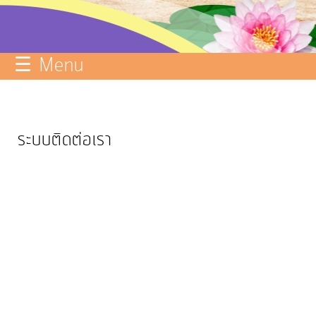
บริการ
ข้อมูล
☰ Menu
ITA
e-
Service
ระบบติดต่อเรา
Q&A
การ
จัดการ
ความ
รู้
การ
ดำเนิน
งาน