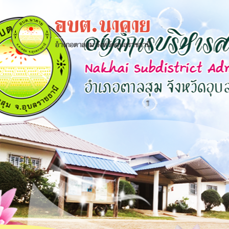
×
close
หน้า
หลัก
ข้อมูล
พื้น
ฐาน
บุคลากร
แผน
ยุทธศาสตร์
ข่าวสาร
กิจการ
สภา