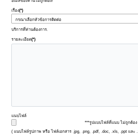
อีเมลของท่านไม่ถูกต้อง!
การ
ดำเนิน
เรื่อง
(*)
การ
เพื่อ
บริการที่ท่านต้องการ.
ป้องกัน
รายละเอียด
(*)
การ
ทุจริต
มาตรการ
ภายใน
ป้องกัน
การ
ทุจริต
การ
แนบไฟล์
ส่ง
***รูปแบบไฟล์ที่แนบ ไม่ถูกต้อ
เสริม
( แนบไฟล์รูปภาพ หรือ ไฟล์เอกสาร .jpg, .png, .pdf, .doc, .xls, .ppt และ 
ความ