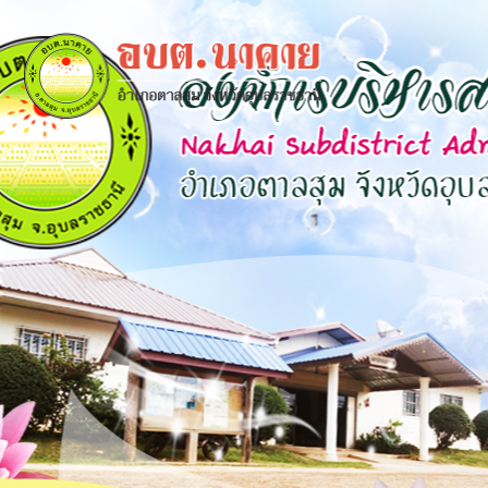
×
close
หน้า
หลัก
ข้อมูล
พื้น
ฐาน
บุคลากร
แผน
ยุทธศาสตร์
ข่าวสาร
กิจการ
สภา