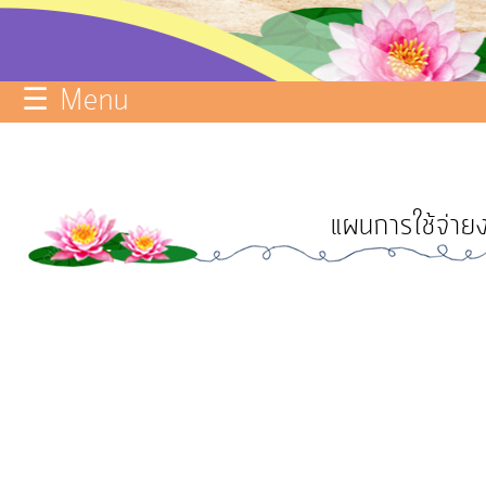
บริการ
ข้อมูล
☰ Menu
ITA
e-
Service
แผนการใช้จ่าย
Q&A
การ
จัดการ
ความ
รู้
การ
ดำเนิน
งาน