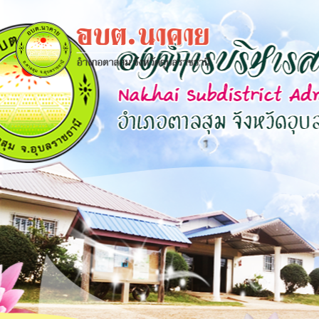
×
close
หน้า
หลัก
ข้อมูล
พื้น
ฐาน
บุคลากร
แผน
ยุทธศาสตร์
ข่าวสาร
กิจการ
สภา