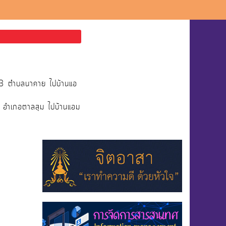
่13 ตำบลนาคาย ไปบ้านแอ
ย อำเภอตาลสุม ไปบ้านแอม