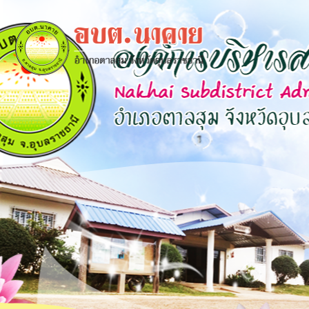
×
close
หน้า
หลัก
ข้อมูล
พื้น
ฐาน
บุคลากร
แผน
ยุทธศาสตร์
ข่าวสาร
กิจการ
สภา