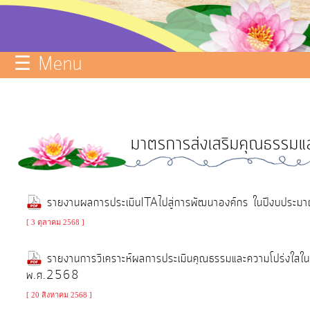
บริการ
ข้อมูล
☰ Menu
ITA
e-
Service
มาตรการส่งเสริมคุณธรรมแ
Q&A
การ
จัดการ
รายงานผลการประเมินITAไปสู่การพัฒนาองค์กร ในปีงบปร
ความ
[ 3 ตุลาคม 2568 ]
รู้
รายงานการวิเคราะห์ผลการประเมินคุณธรรมและความโปร่งใส
การ
พ.ศ.2568
ดำเนิน
งาน
[ 20 สิงหาคม 2568 ]