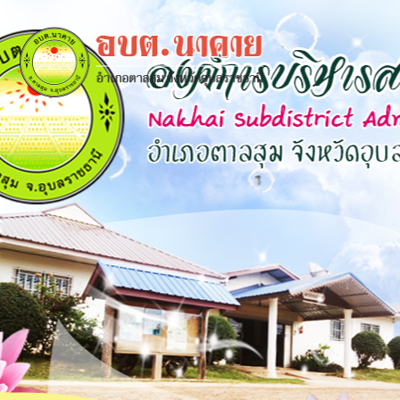
×
close
หน้า
หลัก
ข้อมูล
พื้น
ฐาน
บุคลากร
แผน
ยุทธศาสตร์
ข่าวสาร
กิจการ
สภา