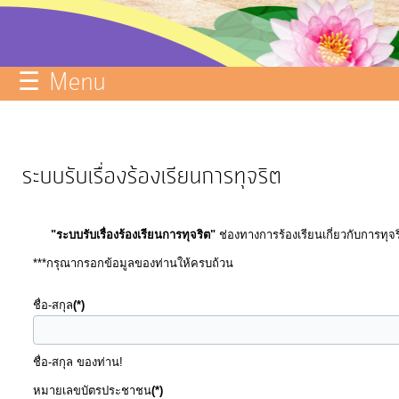
บริการ
ข้อมูล
☰ Menu
ITA
e-
Service
ระบบรับเรื่องร้องเรียนการทุจริต
Q&A
การ
"ระบบรับเรื่องร้องเรียนการทุจริต"
ช่องทางการร้องเรียนเกี่ยวกับการทุ
จัดการ
***กรุณากรอกข้อมูลของท่านให้ครบถ้วน
ความ
รู้
ชื่อ-สกุล
(*)
การ
ดำเนิน
ชื่อ-สกุล ของท่าน!
งาน
หมายเลขบัตรประชาชน
(*)