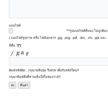
บุคคล
การ
จัด
แนบไฟล์
ซื้อ
***รูปแบบไฟล์ที่แนบ ไม่ถูกต้อ
จัด
( แนบไฟล์รูปภาพ หรือ ไฟล์เอกสาร .jpg, .png, .pdf, .doc, .xls, .ppt และ 
จ้าง
นี่คือ ?
(*)
การ
เงิน
การ
คลัง
พิมพ์รหัสผิด...กรุณาคลิปปุ่ม รีเฟรช เพื่อรับรหัสใหม่!!
กรุณาพิมพ์สิ่งที่ท่านเห็นใส่ในช่องว่าง!!!
แผนการ
ป้องกัน
การ
ทุจริต