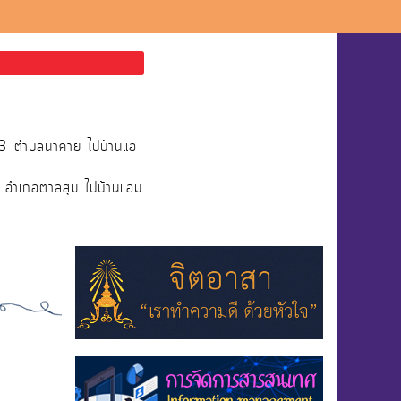
่13 ตำบลนาคาย ไปบ้านแอ
ย อำเภอตาลสุม ไปบ้านแอม