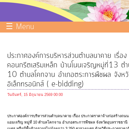
บริการ
ข้อมูล
☰ Menu
ITA
e-
Service
ประกาศองค์การบริหารส่วนตำบลนาคาย เรื่อง
Q&A
คอนกรีตเสริมเหล็ก บ้านโนนเจริญหมู่ที่13 ต
การ
10 ตำบลโคกจาน อำเภอตระการพืชผล จังหวัด
จัดการ
อิเล็กทรอนิกส์ ( e-bidding)
ความ
รู้
วันจันทร์, 15 มิถุนายน 2569 00:00
การ
ดำเนิน
ประกาศองค์การบริหารส่วนตำบลนาคาย เรื่อง ประกวดราคาจ้างก่อสร้างถนนค
แอมเจริญ หมู่ที่ 10 ตำบลโคกจาน อำเภอตระการพืชผล จังหวัดอุบลราชธานี
งาน
เมตร หรือมีพื้นผิวจราจรไม่น้อยกว่า 3,250 ตารางเมตร ด้วยวิธีประกวดราคาอิเ