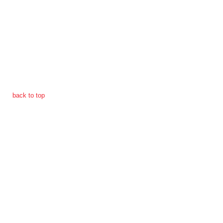
การ
ดำเนิน
การ
เพื่อ
ป้องกัน
การ
ทุจริต
back to top
มาตรการ
ภายใน
ป้องกัน
การ
ทุจริต
การ
ส่ง
เสริม
ความ