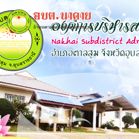
×
close
หน้า
หลัก
ข้อมูล
พื้น
ฐาน
บุคลากร
แผน
ยุทธศาสตร์
ข่าวสาร
กิจการ
สภา