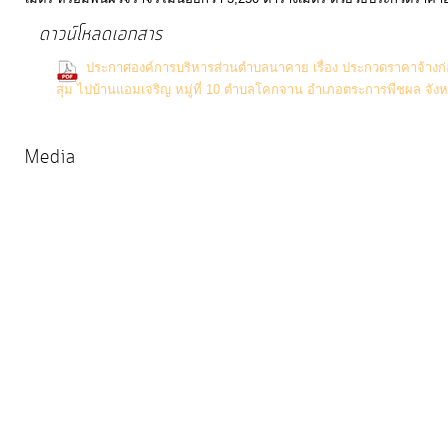
การ
ดาวน์โหลดเอกสาร
ให้
ประกาศองค์การบริหารส่วนตำบลนาคาย เรื่อง ประกวดราคาจ้างก่
บริการ
สุม ไปบ้านแอมเจริญ หมู่ที่ 10 ตำบลโคกจาน อำเภอตระการพืชผล จังหวั
Downloads)
แผนการ
ใช้
Media
จ่าย
งบ
ประมาณ
ประจำ
ปี
การ
บริหาร
และ
พัฒนา
ทรัพยากร