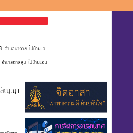
่13 ตำบลนาคาย ไปบ้านแอ
ย อำเภอตาลสุม ไปบ้านแอม
ในสัญญา